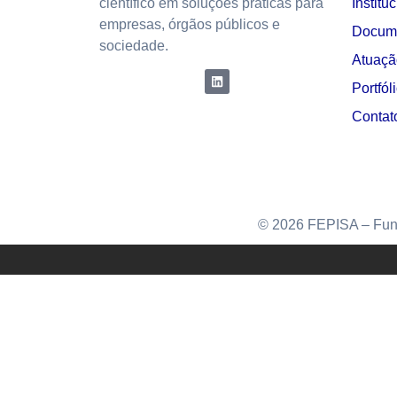
científico em soluções práticas para
Institu
empresas, órgãos públicos e
Docum
sociedade.
Atuaçã
Portfól
Contat
© 2026 FEPISA – Funda